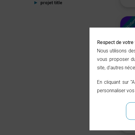
projet title
Débuta
Respect de votre 
Nous utilisons de
vous proposer du
site, d'autres né
En cliquant sur "
R le
personnaliser vos
02