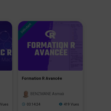
Débutant
Formation R Avancée
BENZMANE Asmaà
 Vues
03:14:24
419 Vues