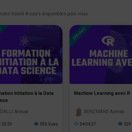
vons trouvé
4
cours disponibles pour vous
nt
Débutant
ation Initiation à la Data
Machine Learning avec R
ence
DALLI Anouar
BENZMANE Asmaà
:32:53
595 Vues
04:04:37
529