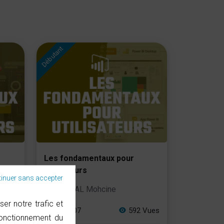
Débutant
Les fondamentaux pour
utilisateurs
inuer sans accepter
TALAL Mohcine
er notre trafic et
 Vues
03:02:07
592 Vues
fonctionnement du