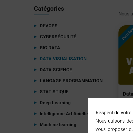
Catégories
Nous a
DEVOPS
Débuta
CYBERSÉCURITÉ
BIG DATA
DATA VISUALISATION
DATA SCIENCE
LANGAGE PROGRAMMATION
STATISTIQUE
Data
Pyt
Deep Learning
Respect de votre 
Intelligence Artificielle
Nous utilisons de
Machine learning
02
vous proposer du