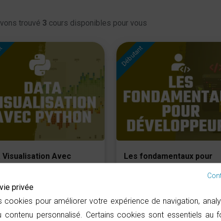
vons trouvé
3
cours disponibles pour vous
nt
Débutant
 Visualisation Avec
Les fondamentaux pour
hon
développeurs
Cont
DALLI Anouar
TALAL Mohcine
vie privée
s cookies pour améliorer votre expérience de navigation, analys
:59:07
521 Vues
02:47:40
516
 contenu personnalisé. Certains cookies sont essentiels au 