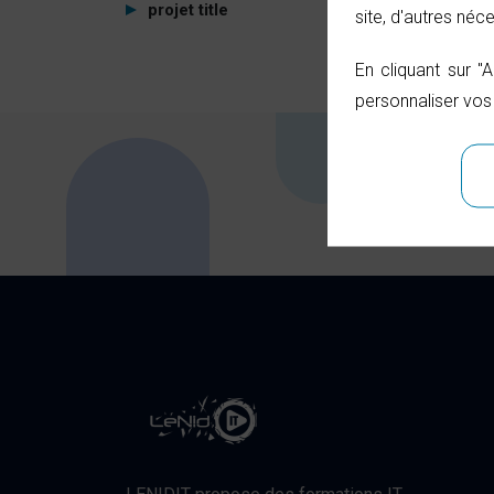
projet title
site, d'autres né
En cliquant sur "
personnaliser vos