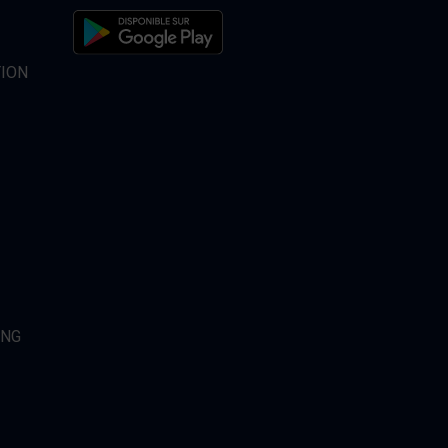
TION
ING