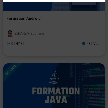
Formation Android
ELHAREM Soufiane
05:47:35
437 Vues
Débutant