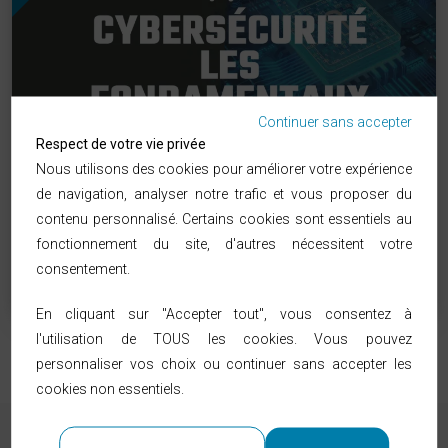
Continuer sans accepter
Respect de votre vie privée
Cybersécurité les fondamentaux
Nous utilisons des cookies pour améliorer votre expérience
de navigation, analyser notre trafic et vous proposer du
contenu personnalisé. Certains cookies sont essentiels au
AOUAJ Omar
fonctionnement du site, d'autres nécessitent votre
consentement.
08:00:39
3280 Vues
En cliquant sur "Accepter tout", vous consentez à
l'utilisation de TOUS les cookies. Vous pouvez
personnaliser vos choix ou continuer sans accepter les
cookies non essentiels.