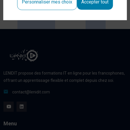
Personnaliser mes choix
Accepter tout
CYBERSÉCURITÉ
LENIDIT propose des formations IT en ligne pour les francophones,
offrant un apprentissage flexible et complet depuis chez soi.
contact@lenidit.com
Menu